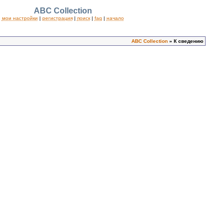
ABC Collection
мои настройки
|
регистрация
|
поиск
|
faq
|
начало
ABC Collection
» К сведению