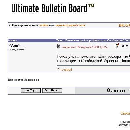
»
Вы еще не вошли.
войти
или
зарегистрироваться
ABC Col
Автор
Тема: Помогите найти реферат по Слободской Ук
<Аня>
написано 09 Апреля 2009 18:22
unregistered
Пожалуйста помогите найти реферат по 
товариществ Слободской Украины".Пишит
IP:
Logged
Все время Московское
Связ
Power
Ultimate 