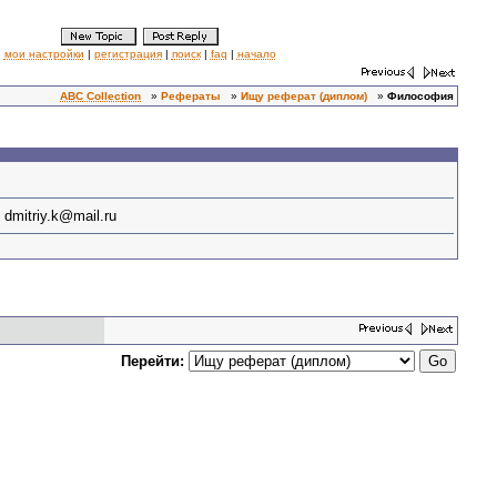
мои настройки
|
регистрация
|
поиск
|
faq
|
начало
ABC Collection
»
Рефераты
»
Ищу реферат (диплом)
»
Философия
mitriy.k@mail.ru
Перейти: