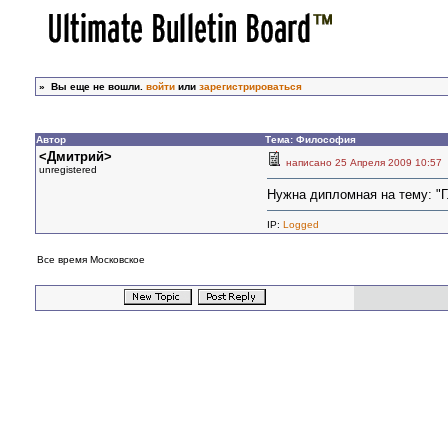
»
Вы еще не вошли.
войти
или
зарегистрироваться
Автор
Тема: Философия
<Дмитрий>
написано 25 Апреля 2009 10
unregistered
Нужна дипломная на тему: "Г
IP:
Logged
Все время Московское