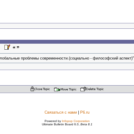
:57
лобальные проблемы современности.(социально - философский аспект)" d
Связаться с нами
|
P6.ru
Powered by
Infopop Corporation
Ultimate Bulletin Board 6.0,
Beta 8.1