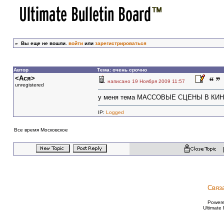
»
Вы еще не вошли.
войти
или
зарегистрироваться
Автор
Тема: очень срочно
<Ася>
написано 19 Ноября 2009 11:57
unregistered
у меня тема МАССОВЫЕ СЦЕНЫ В КИ
IP:
Logged
Все время Московское
Связ
Power
Ultimate 