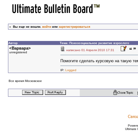
»
Вы еще не вошли.
войти
или
зарегистрироваться
Автор
Тема: Психосоциальное развитие взрослого
<Варвара>
написано 01 Апреля 2010 17:31
unregistered
Помогите сделать курсовую на такую т
IP:
Logged
Все время Московское
Связ
Power
Ultimate 