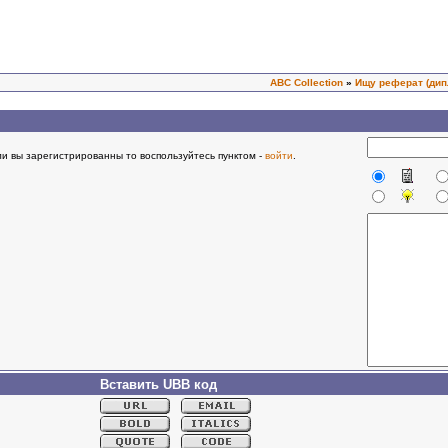
ABC Collection
»
Ищу реферат (дип
и вы зарегистрированны то воспользуйтесь пунктом -
войти
.
Вставить UBB код