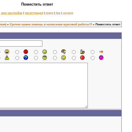
Поместить ответ
мои настройки
|
регистрация
|
поиск
|
faq
|
начало
лом)
»
Срочно нужна помошь в написании курсовой работы!!!
» Поместить ответ