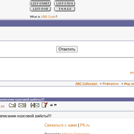
What is
UBB Code
?
Связаться с нами
|
P6.ru
Powered by
Infopop Corporation