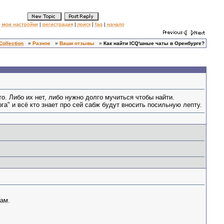
мои настройки
|
регистрация
|
поиск
|
faq
|
начало
Collection
»
Разное
»
Ваши отзывы
»
Как найти ICQ'шные чаты в Оренбурге?
о. Либо их нет, либо нужно долго мучиться чтобы найти.
а" и всё кто знает про сей сабж будут вносить посильную лепту.
кам.