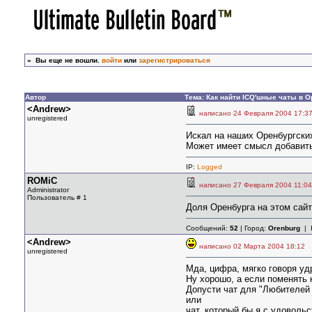
»
Вы еще не вошли.
войти
или
зарегистрироваться
Автор
Тема: Как найти ICQ'шные чаты в 
<Andrew>
написано 24 Февраля 2004 1
unregistered
Искал на наших Оренбургских
Может имеет смысл добавить 
IP:
Logged
ROMiC
написано 27 Февраля 2004 11
Administrator
Пользователь # 1
Доля Оренбурга на этом сайт
Сообщений:
52
| Город:
Orenburg
| 
<Andrew>
написано 02 Марта 2004 18:
unregistered
Мда, цифра, мягко говоря у
Ну хорошо, а если поменять 
Допусти чат для "Любителей 
или
чат, который бы я с удоволь