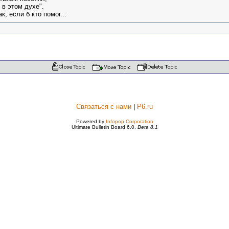
 в этом духе".
к, если б кто помог...
Связаться с нами
|
P6.ru
Powered by
Infopop Corporation
Ultimate Bulletin Board 6.0,
Beta 8.1