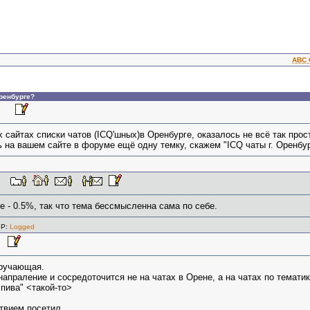
ABC 
Оренбурге?
7:37
 сайтах списки чатов (ICQ'шных)в Оренбурге, оказалось не всё так прост
на вашем сайте в форуме ещё одну темку, скажем "ICQ чаты г. Оренбург
:04
е - 0.5%, так что тема бессмысленна сама по себе.
IP:
Logged
12
дручающая.
напраление и сосредоточится не на чатах в Орене, а на чатах по темати
пива" <такой-то>
ствием посетил,