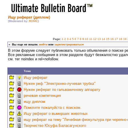
Ищу реферат (диплом)
(Moderated by:
ROMiC
)
Page:
1
2
3
4
5
6
7
8
9
10
11
12
13
14
15
16
17
18
19
»
Вы еще не вошли.
войти
или
зарегистрироваться
В этом форуме следует публиковать только объявления о поиске р
Все рекламные сообщения в этом разделе будут безжалостно удал
см. тег noindex и rel=nofollow.
Тема
Ищу реферат
Нужен реф "Электронно-лучевая трубка"
Нужен реферат по гальваничному аппарату
речевая компетенция
ищу диплом
Помогите пожалуйста с поиском.
Ищу реферат о вымерших животных
ищу реферат на тему "Лечебная физкультура при черепно-
Творчество Юсуфа Баласагунского