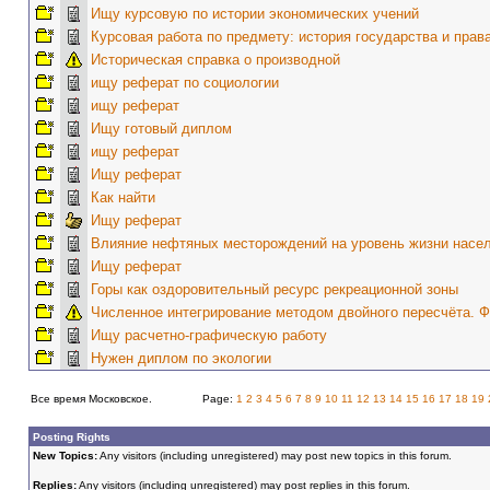
Ищу курсовую по истории экономических учений
Курсовая работа по предмету: история государства и прав
Историческая справка о производной
ищу реферат по социологии
ищу реферат
Ищу готовый диплом
ищу реферат
Ищу реферат
Как найти
Ищу реферат
Влияние нефтяных месторождений на уровень жизни насе
Ищу реферат
Горы как оздоровительный ресурс рекреационной зоны
Численное интегрирование методом двойного пересчёта. 
Ищу расчетно-графическую работу
Нужен диплом по экологии
Все время Московское.
Page:
1
2
3
4
5
6
7
8
9
10
11
12
13
14
15
16
17
18
19
Posting Rights
New Topics:
Any visitors (including unregistered) may post new topics in this forum.
Replies:
Any visitors (including unregistered) may post replies in this forum.