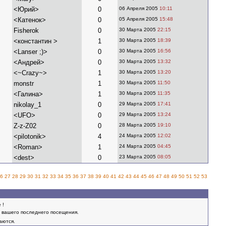
<Юрий>
0
06 Апреля 2005
10:11
<Катенок>
0
05 Апреля 2005
15:48
Fisherok
0
30 Марта 2005
22:15
<константин >
1
30 Марта 2005
18:39
<Lanser ;)>
0
30 Марта 2005
16:56
<Андрей>
0
30 Марта 2005
13:32
<~Crazy~>
1
30 Марта 2005
13:20
monstr
1
30 Марта 2005
11:50
<Галина>
1
30 Марта 2005
11:35
nikolay_1
0
29 Марта 2005
17:41
<UFO>
0
29 Марта 2005
13:24
Z-z-Z02
0
28 Марта 2005
19:10
<pilotonik>
4
24 Марта 2005
12:02
<Roman>
1
24 Марта 2005
04:45
<dest>
0
23 Марта 2005
08:05
6
27
28
29
30
31
32
33
34
35
36
37
38
39
40
41
42
43
44
45
46
47
48
49
50
51
52
53
 !
вашего последнего посещения.
аются.