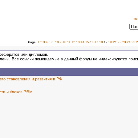
мо
Page:
1
2
3
4
5
6
7
8
9
10
11
12
13
14
15
16
17
18
19
20
21
22
23
24
25
2
 рефератов или дипломов.
ены. Все ссылки помещаемые в данный форум не индексируются поисковик
его становления и развития в РФ
ств и блоков ЭВМ