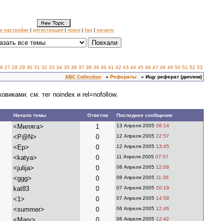
и настройки
|
регистрация
|
поиск
|
faq
|
начало
6
27
28
29
30
31
32
33
34
35
36
37
38
39
40
41
42
43
44
45
46
47
48
49
50
51
52
53
ABC Collection
»
Рефераты
» Ищу реферат (диплом)
ами. см. тег noindex и rel=nofollow.
Начало темы
Ответов
Последнее сообщение
<Миляга>
1
13 Апреля 2005
08:14
<P@N>
0
12 Апреля 2005
22:57
<Ер>
0
12 Апреля 2005
13:45
<katya>
0
11 Апреля 2005
07:57
<julija>
0
08 Апреля 2005
12:08
<ggg>
0
08 Апреля 2005
11:36
kat83
0
07 Апреля 2005
20:19
<1>
0
07 Апреля 2005
14:58
<summer>
0
06 Апреля 2005
12:46
<Mary>
0
06 Апреля 2005
12:42