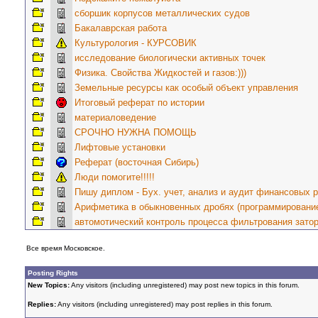
сборшик корпусов металлических судов
Бакалаврская работа
Культурология - КУРСОВИК
исследование биологически активных точек
Физика. Свойства Жидкостей и газов:)))
Земельные ресурсы как особый объект управления
Итоговый реферат по истории
материаловедение
СРОЧНО НУЖНА ПОМОЩЬ
Лифтовые установки
Реферат (восточная Сибирь)
Люди помогите!!!!!
Пишу диплом - Бух. учет, анализ и аудит финансовых р
Арифметика в обыкновенных дробях (программировани
автомотический контроль процесса фильтрования зато
Все время Московское.
Posting Rights
New Topics:
Any visitors (including unregistered) may post new topics in this forum.
Replies:
Any visitors (including unregistered) may post replies in this forum.