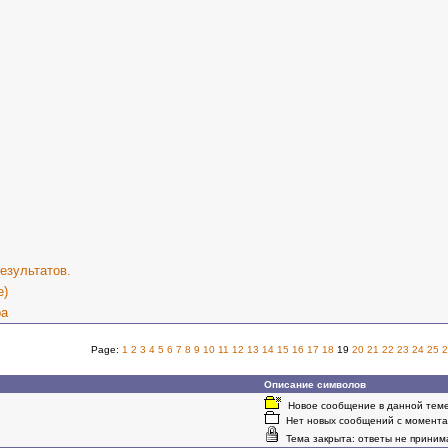
езультатов.
е)
ра
Page:
1
2
3
4
5
6
7
8
9
10
11
12
13
14
15
16
17
18
19
20
21
22
23
24
25
2
Описание символов
Новое сообщение в данной теме
Нет новых сообщений с момента 
Тема закрыта: ответы не приним