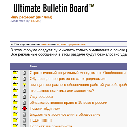
Ищу реферат (диплом)
(Moderated by:
ROMiC
)
»
Вы еще не вошли.
войти
или
зарегистрироваться
В этом форуме следует публиковать только объявления о поиске
Все рекламные сообщения в этом разделе будут безжалостно удал
Тема
Стратегический социальный менеджмент. Особенности 
Обучающая программа по электродинамике
принцип програмного обеспечения работой устройстрой
что важнее политика или экономика?
Ищу реферат
обязательственное право в 18 веке в россии
Помогите!Диплом!
Бюджетные ассигнования в образование
HELP!!!!!!!!!!!
Подскажите пожалуйста