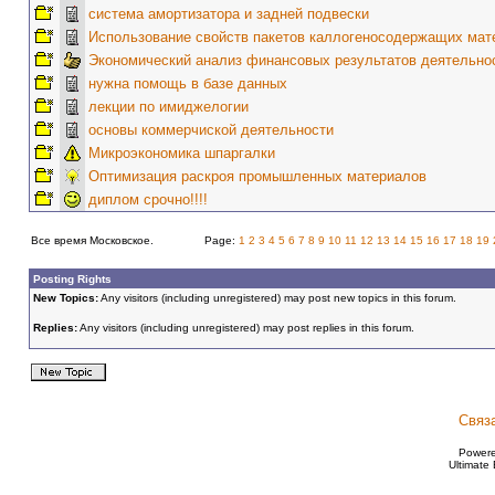
система амортизатора и задней подвески
Использование свойств пакетов каллогеносодержащих мат
Экономический анализ финансовых результатов деятельно
нужна помощь в базе данных
лекции по имиджелогии
основы коммерчиской деятельности
Микроэкономика шпаргалки
Оптимизация раскроя промышленных материалов
диплом срочно!!!!
Все время Московское.
Page:
1
2
3
4
5
6
7
8
9
10
11
12
13
14
15
16
17
18
19
Posting Rights
New Topics:
Any visitors (including unregistered) may post new topics in this forum.
Replies:
Any visitors (including unregistered) may post replies in this forum.
Связ
Power
Ultimate 