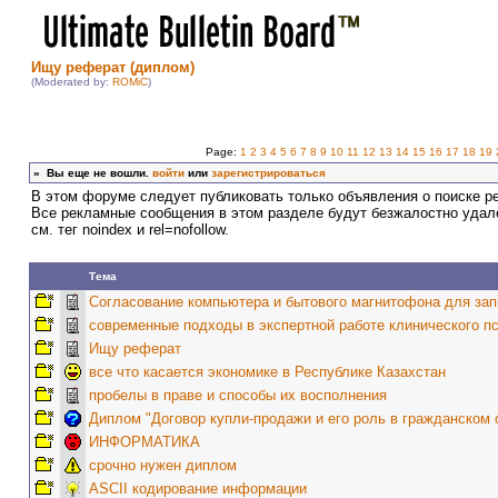
Ищу реферат (диплом)
(Moderated by:
ROMiC
)
Page:
1
2
3
4
5
6
7
8
9
10
11
12
13
14
15
16
17
18
19
»
Вы еще не вошли.
войти
или
зарегистрироваться
В этом форуме следует публиковать только объявления о поиске р
Все рекламные сообщения в этом разделе будут безжалостно удал
см. тег noindex и rel=nofollow.
Тема
Согласование компьютера и бытового магнитофона для зап
современные подходы в экспертной работе клинического п
Ищу реферат
все что касается экономике в Республике Казахстан
пробелы в праве и способы их восполнения
Диплом "Договор купли-продажи и его роль в гражданском 
ИНФОРМАТИКА
срочно нужен диплом
ASCII кодирование информации