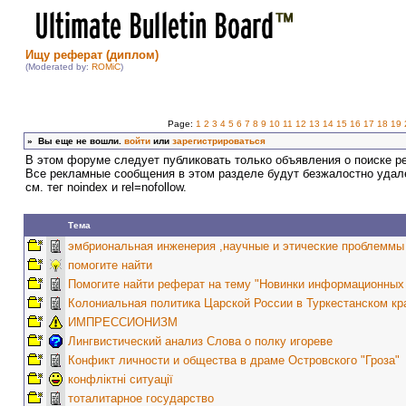
Ищу реферат (диплом)
(Moderated by:
ROMiC
)
Page:
1
2
3
4
5
6
7
8
9
10
11
12
13
14
15
16
17
18
19
»
Вы еще не вошли.
войти
или
зарегистрироваться
В этом форуме следует публиковать только объявления о поиске р
Все рекламные сообщения в этом разделе будут безжалостно удал
см. тег noindex и rel=nofollow.
Тема
эмбриональная инженерия ,научные и этические проблеммы
помогите найти
Помогите найти реферат на тему "Новинки информационных 
Колониальная политика Царской России в Туркестанском кр
ИМПРЕССИОНИЗМ
Лингвистический анализ Слова о полку игореве
Конфикт личности и общества в драме Островского "Гроза"
конфліктні ситуації
тоталитарное государство