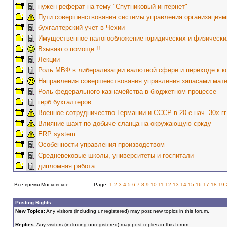
нужен реферат на тему "Спутниковый интернет"
Пути совершенствования системы управления организациям
бухгалтерский учет в Чехии
Имущественное налогообложение юридических и физически
Взываю о помоще !!
Лекции
Роль МВФ в либерализации валютной сфере и переходе к к
Направления совершенствования управления запасами мате
Роль федерального казначейства в бюджетном процессе
герб бухгалтеров
Военное сотрудничество Германии и СССР в 20-е нач. 30х гг
Влияние шахт по добыче сланца на окружающую сркду
ERP system
Особенности управления производством
Средневековые школы, университеты и госпитали
дипломная работа
Все время Московское.
Page:
1
2
3
4
5
6
7
8
9
10
11
12
13
14
15
16
17
18
19
Posting Rights
New Topics:
Any visitors (including unregistered) may post new topics in this forum.
Replies:
Any visitors (including unregistered) may post replies in this forum.