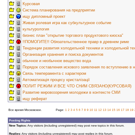
Курсовая
Система планирования на предприятии
ищу дипломный проект
Живая ролевая игра как субкультурное событие
культурология
бизнес план "открытие торгового продуктового киоска"
!!ПОМОГИТЕ!! Обязательственное правр в древнем риме
Тенденции развития холодильной техники и холодильной те
Организация хранения и поиска документов
обычное и необычное вещество вода
Порядок составления искового заявления по вступлению в 
Связь темперамента с характером
Автоматизація процесу кристалізації
ПОЛИТ РЕЖИМ И ВСЕ ЧТО СНИМ СВЯЗАНО(КУРСОВАЯ)
Развитие мировоззрения молодежи в контексте СМИ
ищу реферат
Все время Московское.
Page:
1
2
3
4
5
6
7
8
9
10
11
12
13
14
15
16
17
18
19
Posting Rights
New Topics:
Any visitors (including unregistered) may post new topics in this forum.
Replies:
Any visitors (including unregistered) may post replies in this forum.