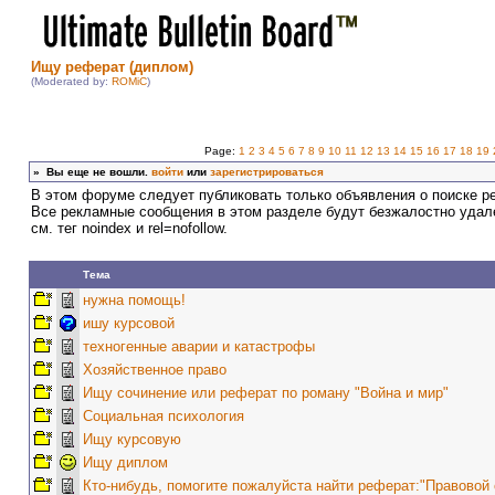
Ищу реферат (диплом)
(Moderated by:
ROMiC
)
Page:
1
2
3
4
5
6
7
8
9
10
11
12
13
14
15
16
17
18
19
»
Вы еще не вошли.
войти
или
зарегистрироваться
В этом форуме следует публиковать только объявления о поиске р
Все рекламные сообщения в этом разделе будут безжалостно удал
см. тег noindex и rel=nofollow.
Тема
нужна помощь!
ишу курсовой
техногенные аварии и катастрофы
Хозяйственное право
Ищу сочинение или реферат по роману "Война и мир"
Социальная психология
Ищу курсовую
Ищу диплом
Кто-нибудь, помогите пожалуйста найти реферат:"Правовой 